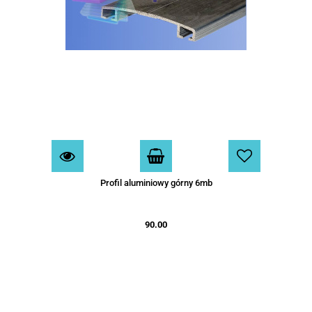
Profil aluminiowy górny 6mb
90.00