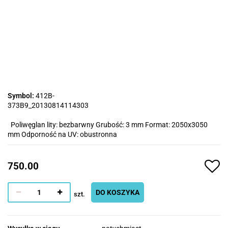
Symbol:
412B-
373B9_20130814114303
Poliwęglan lity: bezbarwny Grubość: 3 mm Format: 2050x3050
mm Odporność na UV: obustronna
750.00
DO KOSZYKA
szt.