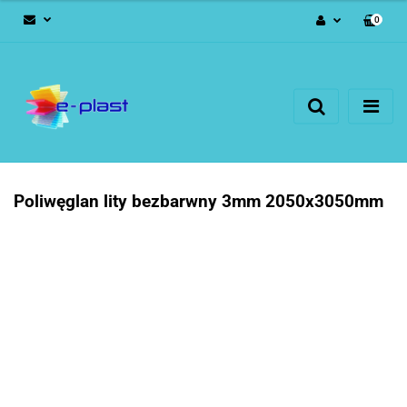
0
Zaloguj się
Zarejestruj się
Dodaj zgłoszenie
Poliwęglan lity bezbarwny 3mm 2050x3050mm