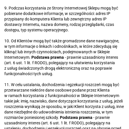
9. Podczas korzystania ze Strony Internetowej Sklepu mogą być
pobierane dodatkowe informacje, w szczególności: adres IP
przypisany do komputera Klienta lub zewnętrzny adres IP
dostawcy Internetu, nazwa domeny, rodzaj przeglądarki, czas
dostępu, typ systemu operacyjnego.
10. Od Klientów mogą być także gromadzone dane nawigacyjne,
w tym informacje o linkach i odnośnikach, w które zdecydują się
kliknąć lub innych czynnościach, podejmowanych w Sklepie
Internetowym.
Podstawa prawna
- prawnie uzasadniony interes
(art. 6 ust. 1 lit. f RODO), polegający na ułatwieniu korzystania
z usług świadczonych drogą elektroniczną oraz na poprawie
funkcjonalności tych usług.
11. W celu ustalania, dochodzenia i egzekucji roszczeń mogą być
przetwarzane niektóre dane osobowe podane przez Klienta
w ramach korzystania z funkcjonalności w Sklepie Internetowym
takie jak: imię, nazwisko, dane dotyczące korzystania z usług, jeżeli
roszczenia wynikają ze sposobu, w jaki Klient korzysta z usług, inne
dane niezbędne do udowodnienia istnienia roszczenia, w tym
rozmiarów poniesionej szkody.
Podstawa prawna
- prawnie
uzasadniony interes (art. 6 ust. 1 lit. f RODO), polegający na
ustaleniu, dochodzeniu i egzekucji roszczeń oraz na obronie przed