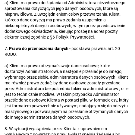
a) Klient ma prawo do żądania od Administratora niezwłocznego
sprostowania dotyczących jego danych osobowych, które są
nieprawidłowe. Z uwzględnieniem celów przetwarzania, Klient,
którego dane dotyczą ma prawo żądania uzupełnienia
niekompletnych danych osobowych, w tym przez przedstawienie
dodatkowego oświadczenia, kierując prośbę na adres poczty
elektronicznej zgodnie z §6 Polityki Prywatności.
7.
Prawo do przenoszenia danych
- podstawa prawna: art. 20
RODO.
a) Klient ma prawo otrzymać swoje dane osobowe, które
dostarczył Administratorowi, a następnie przesłać je do innego,
wybranego przez siebie, administratora danych osobowych. Klient
ma również prawo żądać, by dane osobowe zostały przesłane
przez Administratora bezpośrednio takiemu administratorowi, o ile
jest to technicznie możliwe. W takim przypadku Administrator
prześle dane osobowe Klienta w postaci pliku w formacie csv, który
jest formatem powszechnie używanym, nadającym się do odczytu
maszynowego i pozwalającym na przesłanie otrzymanych danych
do innego administratora danych osobowych.
8. W sytuacji wystąpienia przez Klienta z uprawnieniem
wynikającym z powyższych praw, E-plast spełnia żądanie albo