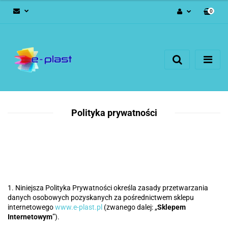
0
Zaloguj się
Zarejestruj się
Dodaj zgłoszenie
Polityka prywatności
1. Niniejsza Polityka Prywatności określa zasady przetwarzania
danych osobowych pozyskanych za pośrednictwem sklepu
internetowego
www.e-plast.pl
(zwanego dalej: „
Sklepem
Internetowym
”).