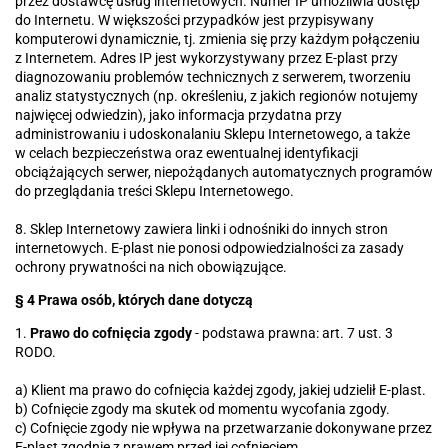
przez dostawcę usług internetowych. Numer IP umożliwia dostęp
do Internetu. W większości przypadków jest przypisywany
komputerowi dynamicznie, tj. zmienia się przy każdym połączeniu
z Internetem. Adres IP jest wykorzystywany przez E-plast przy
diagnozowaniu problemów technicznych z serwerem, tworzeniu
analiz statystycznych (np. określeniu, z jakich regionów notujemy
najwięcej odwiedzin), jako informacja przydatna przy
administrowaniu i udoskonalaniu Sklepu Internetowego, a także
w celach bezpieczeństwa oraz ewentualnej identyfikacji
obciążających serwer, niepożądanych automatycznych programów
do przeglądania treści Sklepu Internetowego.
8. Sklep Internetowy zawiera linki i odnośniki do innych stron
internetowych. E-plast nie ponosi odpowiedzialności za zasady
ochrony prywatności na nich obowiązujące.
§ 4 Prawa osób, których dane dotyczą
1.
Prawo do cofnięcia zgody
- podstawa prawna: art. 7 ust. 3
RODO.
a) Klient ma prawo do cofnięcia każdej zgody, jakiej udzielił E-plast.
b) Cofnięcie zgody ma skutek od momentu wycofania zgody.
c) Cofnięcie zgody nie wpływa na przetwarzanie dokonywane przez
E-plast zgodnie z prawem przed jej cofnięciem