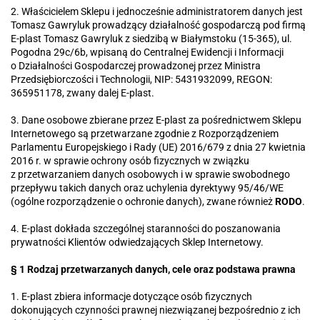
2. Właścicielem Sklepu i jednocześnie administratorem danych jest
Tomasz Gawryluk prowadzący działalność gospodarczą pod firmą
E-plast Tomasz Gawryluk z siedzibą w Białymstoku (15-365), ul.
Pogodna 29c/6b, wpisaną do Centralnej Ewidencji i Informacji
o Działalności Gospodarczej prowadzonej przez Ministra
Przedsiębiorczości i Technologii, NIP: 5431932099, REGON:
365951178, zwany dalej E-plast.
3. Dane osobowe zbierane przez E-plast za pośrednictwem Sklepu
Internetowego są przetwarzane zgodnie z Rozporządzeniem
Parlamentu Europejskiego i Rady (UE) 2016/679 z dnia 27 kwietnia
2016 r. w sprawie ochrony osób fizycznych w związku
z przetwarzaniem danych osobowych i w sprawie swobodnego
przepływu takich danych oraz uchylenia dyrektywy 95/46/WE
(ogólne rozporządzenie o ochronie danych), zwane również
RODO
.
4. E-plast dokłada szczególnej staranności do poszanowania
prywatności Klientów odwiedzających Sklep Internetowy.
§ 1 Rodzaj przetwarzanych danych, cele oraz podstawa prawna
1. E-plast zbiera informacje dotyczące osób fizycznych
dokonujących czynności prawnej niezwiązanej bezpośrednio z ich