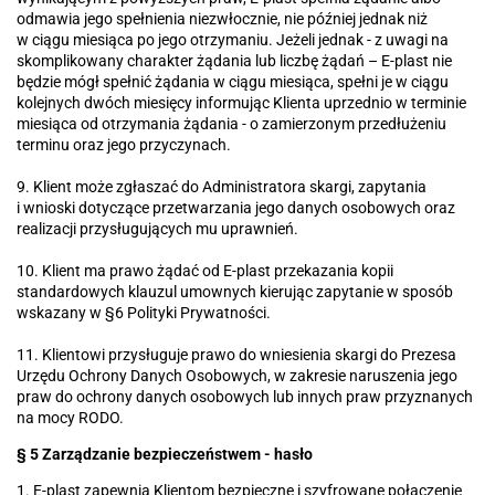
odmawia jego spełnienia niezwłocznie, nie później jednak niż
w ciągu miesiąca po jego otrzymaniu. Jeżeli jednak - z uwagi na
skomplikowany charakter żądania lub liczbę żądań – E-plast nie
będzie mógł spełnić żądania w ciągu miesiąca, spełni je w ciągu
kolejnych dwóch miesięcy informując Klienta uprzednio w terminie
miesiąca od otrzymania żądania - o zamierzonym przedłużeniu
terminu oraz jego przyczynach.
9. Klient może zgłaszać do Administratora skargi, zapytania
i wnioski dotyczące przetwarzania jego danych osobowych oraz
realizacji przysługujących mu uprawnień.
10. Klient ma prawo żądać od E-plast przekazania kopii
standardowych klauzul umownych kierując zapytanie w sposób
wskazany w §6 Polityki Prywatności.
11. Klientowi przysługuje prawo do wniesienia skargi do Prezesa
Urzędu Ochrony Danych Osobowych, w zakresie naruszenia jego
praw do ochrony danych osobowych lub innych praw przyznanych
na mocy RODO.
§ 5 Zarządzanie bezpieczeństwem - hasło
1. E-plast zapewnia Klientom bezpieczne i szyfrowane połączenie