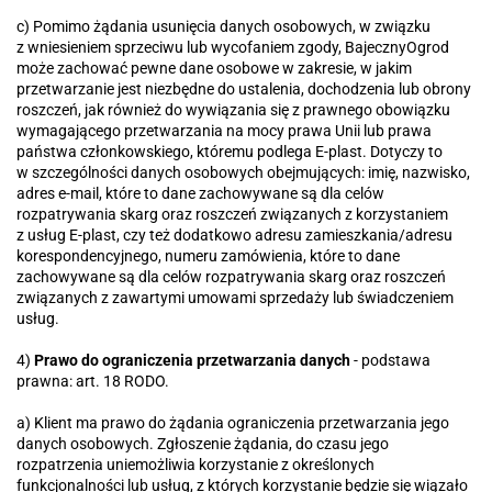
c) Pomimo żądania usunięcia danych osobowych, w związku
z wniesieniem sprzeciwu lub wycofaniem zgody, BajecznyOgrod
może zachować pewne dane osobowe w zakresie, w jakim
przetwarzanie jest niezbędne do ustalenia, dochodzenia lub obrony
roszczeń, jak również do wywiązania się z prawnego obowiązku
wymagającego przetwarzania na mocy prawa Unii lub prawa
państwa członkowskiego, któremu podlega E-plast. Dotyczy to
w szczególności danych osobowych obejmujących: imię, nazwisko,
adres e-mail, które to dane zachowywane są dla celów
rozpatrywania skarg oraz roszczeń związanych z korzystaniem
z usług E-plast, czy też dodatkowo adresu zamieszkania/adresu
korespondencyjnego, numeru zamówienia, które to dane
zachowywane są dla celów rozpatrywania skarg oraz roszczeń
związanych z zawartymi umowami sprzedaży lub świadczeniem
usług.
4)
Prawo do ograniczenia przetwarzania danych
- podstawa
prawna: art. 18 RODO.
a) Klient ma prawo do żądania ograniczenia przetwarzania jego
danych osobowych. Zgłoszenie żądania, do czasu jego
rozpatrzenia uniemożliwia korzystanie z określonych
funkcjonalności lub usług, z których korzystanie będzie się wiązało