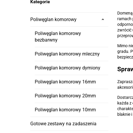
Kategorie
Domeną n
ramach 
Poliwęglan komorowy
odpornoś
zwrócić 
Poliwęglan komorowy
przepro
bezbarwny
Mimo nie
gradu. P
Poliwęglan komorowy mleczny
bezpiecz
Poliwęglan komorowy dymiony
Spraw
Poliwęglan komorowy 16mm
Zaprasza
akcesori
Poliwęglan komorowy 20mm
Dostarcz
każda z 
charakte
Poliwęglan komorowy 10mm
blaknie 
Gotowe zestawy na zadaszenia