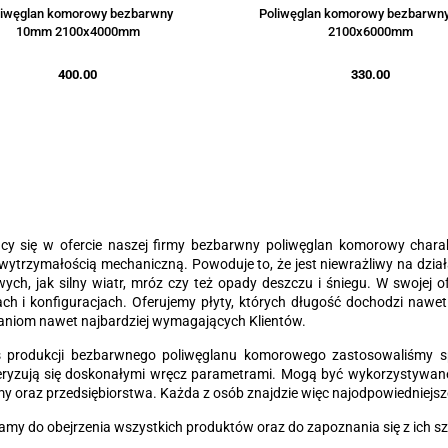
liwęglan komorowy bezbarwny
Poliwęglan komorowy bezbarwn
10mm 2100x4000mm
2100x6000mm
400.00
330.00
ący się w ofercie naszej firmy bezbarwny poliwęglan komorowy chara
ytrzymałością mechaniczną. Powoduje to, że jest niewrażliwy na dział
ch, jak silny wiatr, mróz czy też opady deszczu i śniegu. W swojej o
ch i konfiguracjach. Oferujemy płyty, których długość dochodzi nawe
aniom nawet najbardziej wymagających Klientów.
 produkcji bezbarwnego poliwęglanu komorowego zastosowaliśmy spr
eryzują się doskonałymi wręcz parametrami. Mogą być wykorzystywane
my oraz przedsiębiorstwa. Każda z osób znajdzie więc najodpowiedniejsz
my do obejrzenia wszystkich produktów oraz do zapoznania się z ich 