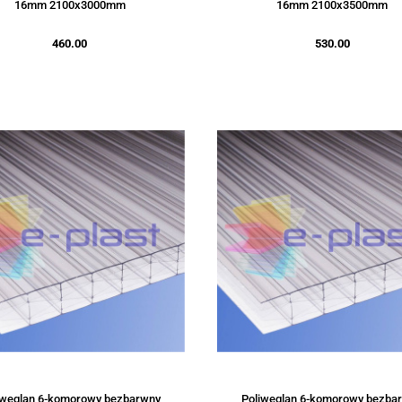
16mm 2100x3000mm
16mm 2100x3500mm
460.00
530.00
iwęglan 6-komorowy bezbarwny
Poliwęglan 6-komorowy bezba