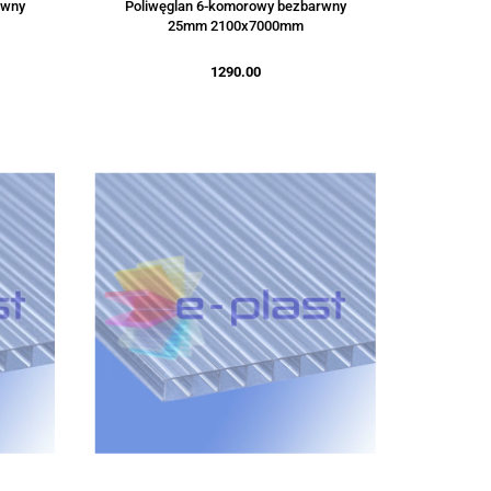
rwny
Poliwęglan 6-komorowy bezbarwny
25mm 2100x7000mm
1290.00