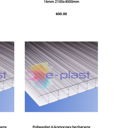
16mm 2100x4000mm
600.00
rwny
Poliwęglan 6-komorowy bezbarwny