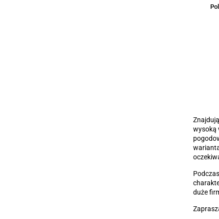
Po
Znajduj
wysoką w
pogodowy
warianta
oczekiw
Podczas
charakt
duże fir
Zaprasza