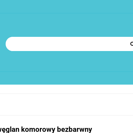
OROWY
POLIWĘGLAN LITY
PLEXI PMMA
AKCESO
SZENIA
MONTAŻ POLIWĘGLANU
FAQ
KONTAKT
N
LOG
OROWY
POLIWĘGLAN LITY
PLEXI PMMA
AKCESORIA
Z
węglan komorowy bezbarwny