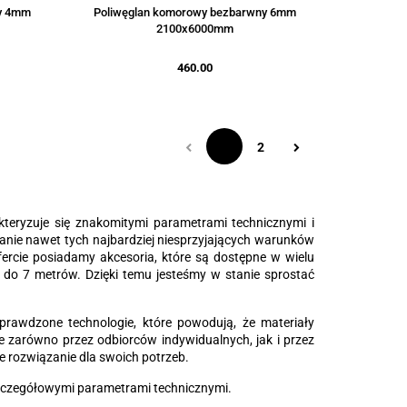
y 4mm
Poliwęglan komorowy bezbarwny 6mm
2100x6000mm
460.00
1
2
kteryzuje się znakomitymi parametrami technicznymi i
anie nawet tych najbardziej niesprzyjających warunków
fercie posiadamy akcesoria, które są dostępne w wielu
t do 7 metrów. Dzięki temu jesteśmy w stanie sprostać
awdzone technologie, które powodują, że materiały
 zarówno przez odbiorców indywidualnych, jak i przez
e rozwiązanie dla swoich potrzeb.
szczegółowymi parametrami technicznymi.