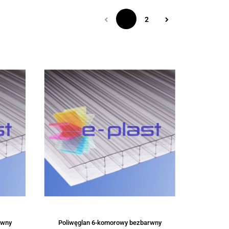
1
2
rwny
Poliwęglan 6-komorowy bezbarwny