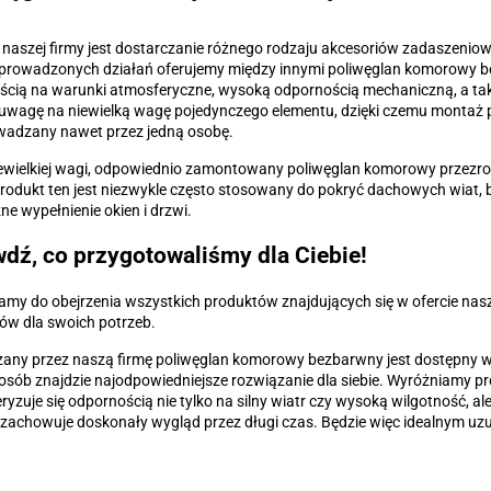
aszej firmy jest dostarczanie różnego rodzaju akcesoriów zadaszeniowy
prowadzonych działań oferujemy między innymi poliwęglan komorowy be
cią na warunki atmosferyczne, wysoką odpornością mechaniczną, a tak
uwagę na niewielką wagę pojedynczego elementu, dzięki czemu montaż p
wadzany nawet przez jedną osobę.
wielkiej wagi, odpowiednio zamontowany poliwęglan komorowy przezrocz
rodukt ten jest niezwykle często stosowany do pokryć dachowych wiat
ne wypełnienie okien i drzwi.
dź, co przygotowaliśmy dla Ciebie!
my do obejrzenia wszystkich produktów znajdujących się w ofercie nasz
ów dla swoich potrzeb.
any przez naszą firmę poliwęglan komorowy bezbarwny jest dostępny w w
osób znajdzie najodpowiedniejsze rozwiązanie dla siebie. Wyróżniamy pr
ryzuje się odpornością nie tylko na silny wiatr czy wysoką wilgotność, al
i zachowuje doskonały wygląd przez długi czas. Będzie więc idealnym uzu