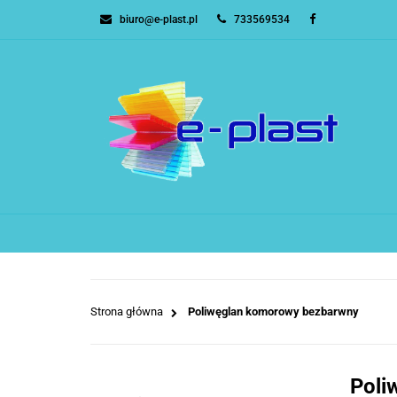
biuro@e-plast.pl
733569534
POLIWĘGLAN KOM
ZESTAWY NA ZADA
BESTSELLERY
B
WSZYSTKIE KATEGORIE
POLIWĘGLAN KOM
Strona główna
Poliwęglan komorowy bezbarwny
Poli