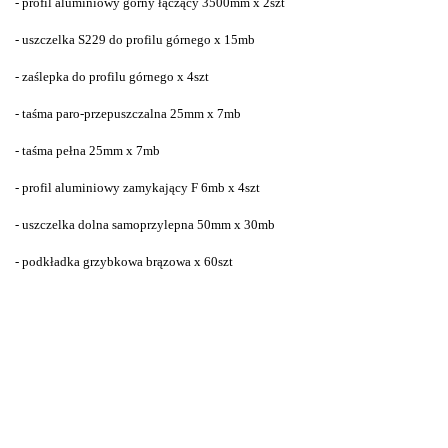
- profil aluminiowy górny łączący 3500mm x 2szt
- uszczelka S229 do profilu górnego x 15mb
- zaślepka do profilu górnego x 4szt
- taśma paro-przepuszczalna 25mm x 7mb
- taśma pełna 25mm x 7mb
- profil aluminiowy zamykający F 6mb x 4szt
- uszczelka dolna samoprzylepna 50mm x 30mb
- podkładka grzybkowa brązowa x 60szt