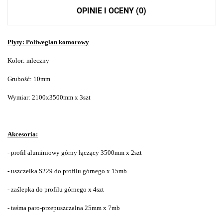
OPINIE I OCENY (0)
Płyty: Poliweglan komorowy
Kolor: mleczny
Grubość: 10mm
Wymiar: 2100x3500mm x 3szt
Akcesoria:
- profil aluminiowy górny łączący 3500mm x 2szt
- uszczelka S229 do profilu górnego x 15mb
- zaślepka do profilu górnego x 4szt
- taśma paro-przepuszczalna 25mm x 7mb